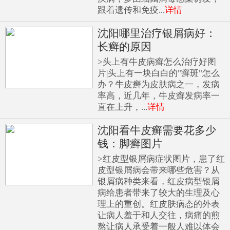
跟着遗传和免疫...
详情
沈阳哪里治疗银屑病好：
长癣的原因
>头上有牛皮病癣怎么治疗好图
片|头上有一块白白的"癣斑"怎么
办？牛皮癣为皮肤病之一，发病
率高，近几年，牛皮癣发病率一
直在上升，...
详情
沈阳看牛皮癣需要花多少
钱：脚癣图片
>红皮型银屑病症状图片，患了红
皮型银屑病会带来哪些危害？从
银屑病种类来看，红皮病型银屑
病给患者带来了较大的生理及心
理上的重创。红皮肤病态的外表
让病人羞于和人交往，病痛的煎
熬让病人承受着一般人难以体会